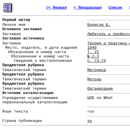
|< Первая
< Предыдущая
Список
Первый автор
Личное имя
Борисов Б.
Основное заглавие
Заглавие
Любитель и професс
Заглавие источника
Заглавие
Теория и практика 
Место, издатель, и дата издания
1940
Обозначение и номер части
Т. VI
Обозначение и номер части
№ 2-3
Сведения о местоположении
С. 73-74
Предметная рубрика
Тематический термин
Методика
Предметная рубрика
Тематический термин
Методы
Предметная рубрика
Тематический термин
Организация
Источник каталогизации
Учреждение осуществившее
ЦОБ по ФКиС
первоначальную каталогизацию
Язык текста
rus
Страна публикации
su