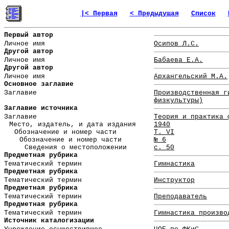
|< Первая
< Предыдущая
Список
Первый автор
Личное имя
Осипов Л.С.
Другой автор
Личное имя
Бабаева Е.А.
Другой автор
Личное имя
Архангельский М.А.
Основное заглавие
Заглавие
Производственная г
физкультуры)
Заглавие источника
Заглавие
Теория и практика 
Место, издатель, и дата издания
1940
Обозначение и номер части
Т. VI
Обозначение и номер части
№ 6
Сведения о местоположении
с. 50
Предметная рубрика
Тематический термин
Гимнастика
Предметная рубрика
Тематический термин
Инструктор
Предметная рубрика
Тематический термин
Преподаватель
Предметная рубрика
Тематический термин
Гимнастика произво
Источник каталогизации