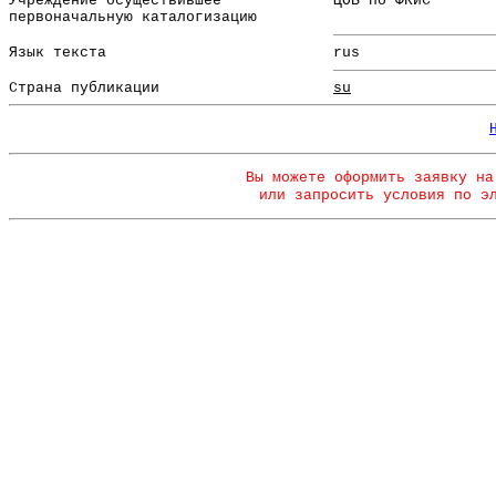
Учреждение осуществившее
ЦОБ по ФКиС
первоначальную каталогизацию
Язык текста
rus
Страна публикации
su
Вы можете оформить заявку на
или запросить условия по э