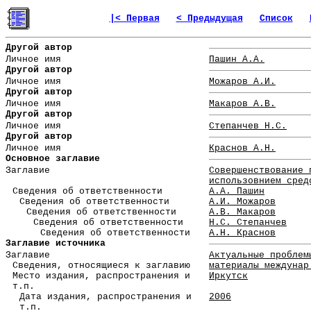
|< Первая
< Предыдущая
Список
Другой автор
Личное имя
Пашин А.А.
Другой автор
Личное имя
Можаров А.И.
Другой автор
Личное имя
Макаров А.В.
Другой автор
Личное имя
Степанчев Н.С.
Другой автор
Личное имя
Краснов А.Н.
Основное заглавие
Заглавие
Совершенствование 
использовнием сред
Сведения об ответственности
А.А. Пашин
Сведения об ответственности
А.И. Можаров
Сведения об ответственности
А.В. Макаров
Сведения об ответственности
Н.С. Степанчев
Сведения об ответственности
А.Н. Краснов
Заглавие источника
Заглавие
Актуальные проблем
Сведения, относящиеся к заглавию
материалы междунар
Место издания, распространения и
Иркутск
т.п.
Дата издания, распространения и
2006
т.п.