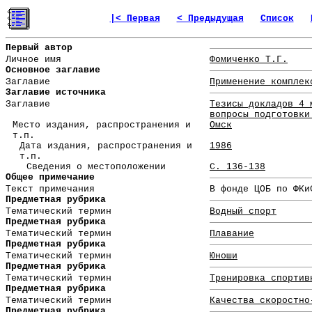
|< Первая
< Предыдущая
Список
Первый автор
Личное имя
Фомиченко Т.Г.
Основное заглавие
Заглавие
Применение комплек
Заглавие источника
Заглавие
Тезисы докладов 4 
вопросы подготовки
Место издания, распространения и
Омск
т.п.
Дата издания, распространения и
1986
т.п.
Сведения о местоположении
С. 136-138
Общее примечание
Текст примечания
В фонде ЦОБ по ФКи
Предметная рубрика
Тематический термин
Водный спорт
Предметная рубрика
Тематический термин
Плавание
Предметная рубрика
Тематический термин
Юноши
Предметная рубрика
Тематический термин
Тренировка спортив
Предметная рубрика
Тематический термин
Качества скоростно
Предметная рубрика