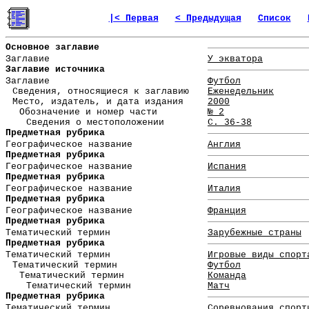
|< Первая
< Предыдущая
Список
Основное заглавие
Заглавие
У экватора
Заглавие источника
Заглавие
Футбол
Сведения, относящиеся к заглавию
Еженедельник
Место, издатель, и дата издания
2000
Обозначение и номер части
№ 2
Сведения о местоположении
С. 36-38
Предметная рубрика
Географическое название
Англия
Предметная рубрика
Географическое название
Испания
Предметная рубрика
Географическое название
Италия
Предметная рубрика
Географическое название
Франция
Предметная рубрика
Тематический термин
Зарубежные страны
Предметная рубрика
Тематический термин
Игровые виды спорт
Тематический термин
Футбол
Тематический термин
Команда
Тематический термин
Матч
Предметная рубрика
Тематический термин
Соревнования спорт