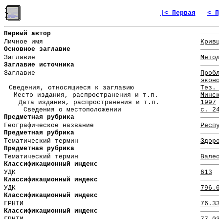
|< Первая
< П
Первый автор
Личное имя
Крив
Основное заглавие
Заглавие
Мето
Заглавие источника
Заглавие
Проб
экон
Сведения, относящиеся к заглавию
Тез.
Место издания, распространения и т.п.
Минс
Дата издания, распространения и т.п.
1997
Сведения о местоположении
с. 2
Предметная рубрика
Географическое название
Респ
Предметная рубрика
Тематический термин
Здор
Предметная рубрика
Тематический термин
Вале
Классификационный индекс
УДК
613
Классификационный индекс
УДК
796.
Классификационный индекс
ГРНТИ
76.3
Классификационный индекс