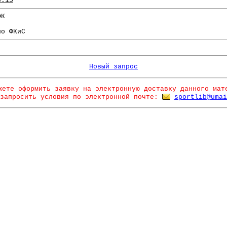
3.15
ФК
по ФКиС
Новый запрос
жете оформить заявку на электронную доставку данного мат
запросить условия по электронной почте:
sportlib@umai