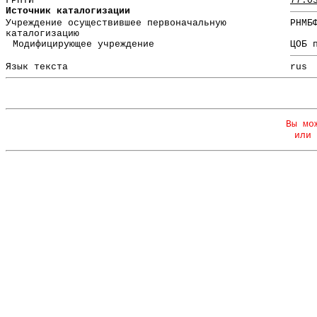
ГРНТИ
77.0
Источник каталогизации
Учреждение осуществившее первоначальную
РНМБ
каталогизацию
Модифицирующее учреждение
ЦОБ 
Язык текста
rus
Вы мо
или 