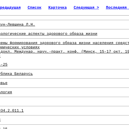
редыдущая
Список
Карточка
Следующая >
Последняя 
цун-Левшина Л.Н.
дологические аспекты здорового образа жизни
лемы формирования здорового образа жизни населения средс
омических условиях
 докл. Междунар. науч.-практ. конф. (Минск, 15-17 окт. 1
к
4-25
ублика Беларусь
овье
ология
034.2.011.1
3