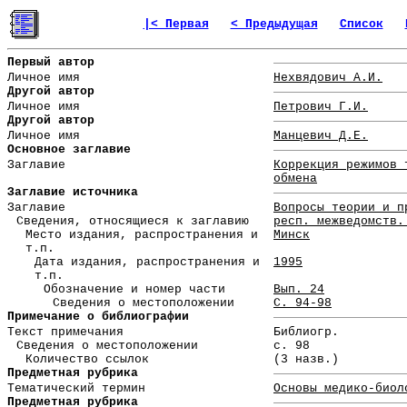
|< Первая
< Предыдущая
Список
Первый автор
Личное имя
Нехвядович А.И.
Другой автор
Личное имя
Петрович Г.И.
Другой автор
Личное имя
Манцевич Д.Е.
Основное заглавие
Заглавие
Коррекция режимов 
обмена
Заглавие источника
Заглавие
Вопросы теории и п
Сведения, относящиеся к заглавию
респ. межведомств.
Место издания, распространения и
Минск
т.п.
Дата издания, распространения и
1995
т.п.
Обозначение и номер части
Вып. 24
Сведения о местоположении
С. 94-98
Примечание о библиографии
Текст примечания
Библиогр.
Сведения о местоположении
с. 98
Количество ссылок
(3 назв.)
Предметная рубрика
Тематический термин
Основы медико-биол
Предметная рубрика