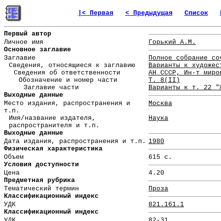
|< Первая
< Предыдущая
Список
Первый автор
Личное имя
Горький А.М.
Основное заглавие
Заглавие
Полное собрание со
Сведения, относящиеся к заглавию
Варианты к художес
Сведения об ответственности
АН СССР, Ин-т миро
Обозначение и номер части
Т. 8(II)
Заглавие части
Варианты к т. 22 "
Выходные данные
Место издания, распространения и
Москва
т.п.
Имя/название издателя,
Наука
распространителя и т.п.
Выходные данные
Дата издания, распространения и т.п.
1980
Физическая характеристика
Объем
615 с.
Условия доступности
Цена
4.20
Предметная рубрика
Тематический термин
Проза
Классификационный индекс
УДК
821.161.1
Классификационный индекс
УДК
82-31