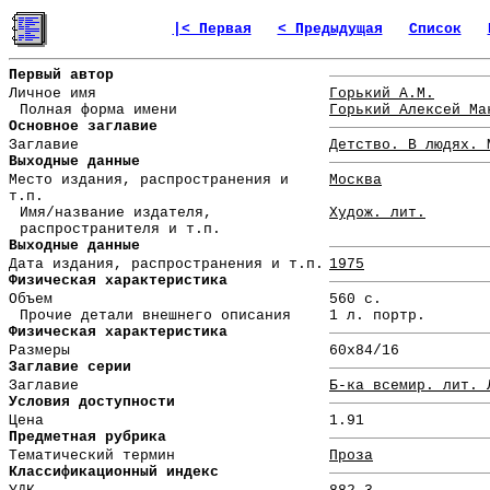
|< Первая
< Предыдущая
Список
Первый автор
Личное имя
Горький А.М.
Полная форма имени
Горький Алексей Ма
Основное заглавие
Заглавие
Детство. В людях. 
Выходные данные
Место издания, распространения и
Москва
т.п.
Имя/название издателя,
Худож. лит.
распространителя и т.п.
Выходные данные
Дата издания, распространения и т.п.
1975
Физическая характеристика
Объем
560 с.
Прочие детали внешнего описания
1 л. портр.
Физическая характеристика
Размеры
60x84/16
Заглавие серии
Заглавие
Б-ка всемир. лит. 
Условия доступности
Цена
1.91
Предметная рубрика
Тематический термин
Проза
Классификационный индекс