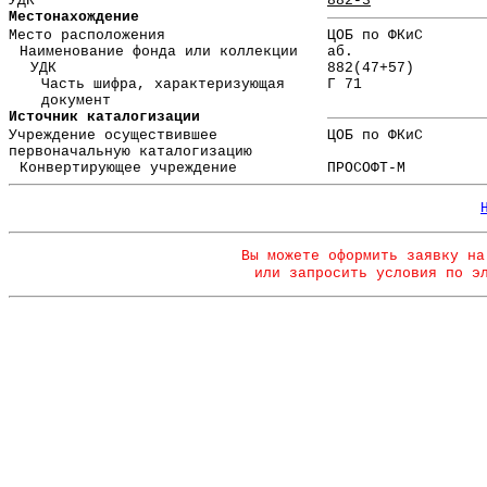
УДК
882-3
Местонахождение
Место расположения
ЦОБ по ФКиС
Наименование фонда или коллекции
аб.
УДК
882(47+57)
Часть шифра, характеризующая
Г 71
документ
Источник каталогизации
Учреждение осуществившее
ЦОБ по ФКиС
первоначальную каталогизацию
Конвертирующее учреждение
ПРОСОФТ-М
Вы можете оформить заявку на
или запросить условия по э