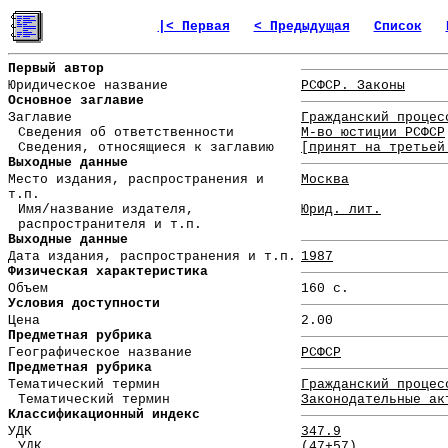
|< Первая
< Предыдущая
Список
Первый автор
Юридическое название
РСФСР. Законы
Основное заглавие
Заглавие
Гражданский процес
Сведения об ответственности
М-во юстиции РСФСР
Сведения, относящиеся к заглавию
[принят на третьей
Выходные данные
Место издания, распространения и
Москва
т.п.
Имя/название издателя,
Юрид. лит.
распространителя и т.п.
Выходные данные
Дата издания, распространения и т.п.
1987
Физическая характеристика
Объем
160 с.
Условия доступности
Цена
2.00
Предметная рубрика
Географическое название
РСФСР
Предметная рубрика
Тематический термин
Гражданский процес
Тематический термин
Законодательные ак
Классификационный индекс
УДК
347.9
УДК
(47+57)