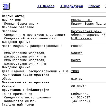
|< Первая
< Предыдущая
Список
Первый автор
Личное имя
Иванюк Б.П.
Полная форма имени
Иванюк Борис Павло
Основное заглавие
Заглавие
Поэтическая речь
Сведения, относящиеся к заглавию
сборник упражнений
Сведения об ответственности
Б.П. Иванюк
Выходные данные
Место издания, распространения и
Москва
т.п.
Имя/название издателя,
Флинта
распространителя и т.п.
Имя/название издателя,
Наука
распространителя и т.п.
Выходные данные
Дата издания, распространения и т.п.
2009
Физическая характеристика
Объем
519 с.
Физическая характеристика
Размеры
60x88/16
Примечание о библиографии
Текст примечания
Библиогр.
Сведения о местоположении
с. 515-517
Количество ссылок
(44 назв.)
Стандартный номер