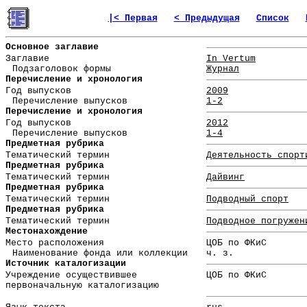
|< Первая
< Предыдущая
Список
Основное заглавие
Заглавие
In Vertum
Подзаголовок формы
Журнал
Перечисление и хронология
Год выпусков
2009
Перечисление выпусков
1-2
Перечисление и хронология
Год выпусков
2012
Перечисление выпусков
1-4
Предметная рубрика
Тематический термин
Деятельность спорт
Предметная рубрика
Тематический термин
Дайвинг
Предметная рубрика
Тематический термин
Подводный спорт
Предметная рубрика
Тематический термин
Подводное погружен
Местонахождение
Место расположения
ЦОБ по ФКиС
Наименование фонда или коллекции
ч. з.
Источник каталогизации
Учреждение осуществившее
ЦОБ по ФКиС
первоначальную каталогизацию