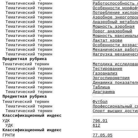
Тематический термин
Работоспособность 
Тематический термин
Особенности морфоф
Тематический термин
Потребление кислор
Тематический термин
Аэробное энергопро
Тематический термин
Анаэробный метабол
Тематический термин
Мощность аэробная
Тематический термин
Порог анаэробный
Тематический термин
Мощность максималь
Тематический термин
Лактат крови
Тематический термин
Особенности возрас
Тематический термин
Механическая работ
Тематический термин
Нагрузка механичес
Предметная рубрика
Тематический термин
Методика исследова
Тематический термин
Тестирование
Тематический термин
Газоанализ
Тематический термин
Эргоспирометрия
Тематический термин
Динамика показател
Тематический термин
Таблица
Тематический термин
Диаграмма
Предметная рубрика
Тематический термин
Футбол
Тематический термин
Профессиональный с
Тематический термин
Спорт высших дости
Классификационный индекс
УДК
796.01
УДК
612
Классификационный индекс
ГРНТИ
77.05.05