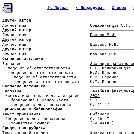
|< Первая
< Предыдущая
Список
Другой автор
Личное имя
Орджоникидзе З.Г.
Другой автор
Личное имя
Павлов В.И.
Другой автор
Личное имя
Шаройко М.В.
Другой автор
Личное имя
Иванова Ю.М.
Основное заглавие
Заглавие
Эволюция работоспо
Сведения об ответственности
З.Г. Орджоникидзе
Сведения об ответственности
В.И. Павлов
Сведения об ответственности
М.В. Шаройко
Сведения об ответственности
Ю.М. Иванова
Заглавие источника
Заглавие
Лечебная физкульту
Место, издатель, и дата издания
2009
Обозначение и номер части
№ 3
Сведения о местоположении
С. 41-47
Примечание о библиографии
Текст примечания
Библиогр.
Сведения о местоположении
С. 46-47
Количество ссылок
(19 назв.)
Предметная рубрика
Тематический термин
Физиология спортив