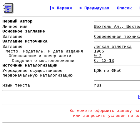
|< Первая
< Предыдущая
Список
Первый автор
Личное имя
Шехтель Ал., Шехте
Основное заглавие
Заглавие
Современная техник
Заглавие источника
Заглавие
Легкая атлетика
Место, издатель, и дата издания
1965
Обозначение и номер части
№ 3
Сведения о местоположении
С. 12-13
Источник каталогизации
Учреждение осуществившее
ЦОБ по ФКиС
первоначальную каталогизацию
Язык текста
rus
Вы можете оформить заявку на
или запросить условия по э