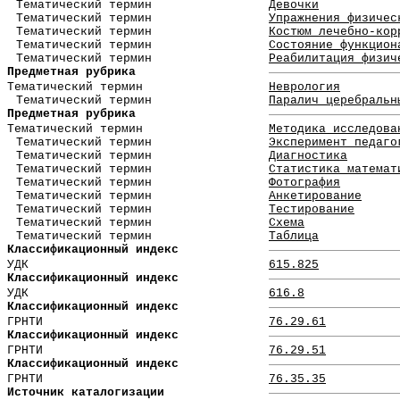
Тематический термин
Девочки
Тематический термин
Упражнения физичес
Тематический термин
Костюм лечебно-кор
Тематический термин
Состояние функцион
Тематический термин
Реабилитация физич
Предметная рубрика
Тематический термин
Неврология
Тематический термин
Паралич церебральн
Предметная рубрика
Тематический термин
Методика исследова
Тематический термин
Эксперимент педаго
Тематический термин
Диагностика
Тематический термин
Статистика математ
Тематический термин
Фотография
Тематический термин
Анкетирование
Тематический термин
Тестирование
Тематический термин
Схема
Тематический термин
Таблица
Классификационный индекс
УДК
615.825
Классификационный индекс
УДК
616.8
Классификационный индекс
ГРНТИ
76.29.61
Классификационный индекс
ГРНТИ
76.29.51
Классификационный индекс
ГРНТИ
76.35.35
Источник каталогизации