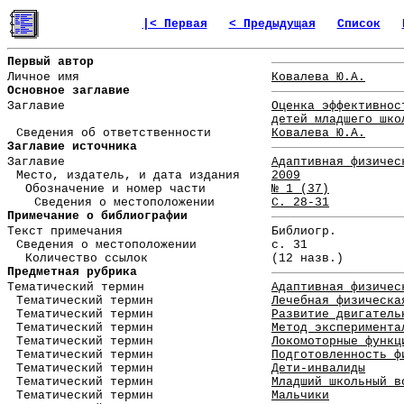
|< Первая
< Предыдущая
Список
Первый автор
Личное имя
Ковалева Ю.А.
Основное заглавие
Заглавие
Оценка эффективнос
детей младшего шко
Сведения об ответственности
Ковалева Ю.А.
Заглавие источника
Заглавие
Адаптивная физичес
Место, издатель, и дата издания
2009
Обозначение и номер части
№ 1 (37)
Сведения о местоположении
С. 28-31
Примечание о библиографии
Текст примечания
Библиогр.
Сведения о местоположении
с. 31
Количество ссылок
(12 назв.)
Предметная рубрика
Тематический термин
Адаптивная физичес
Тематический термин
Лечебная физическа
Тематический термин
Развитие двигатель
Тематический термин
Метод эксперимента
Тематический термин
Локомоторные функц
Тематический термин
Подготовленность ф
Тематический термин
Дети-инвалиды
Тематический термин
Младший школьный в
Тематический термин
Мальчики