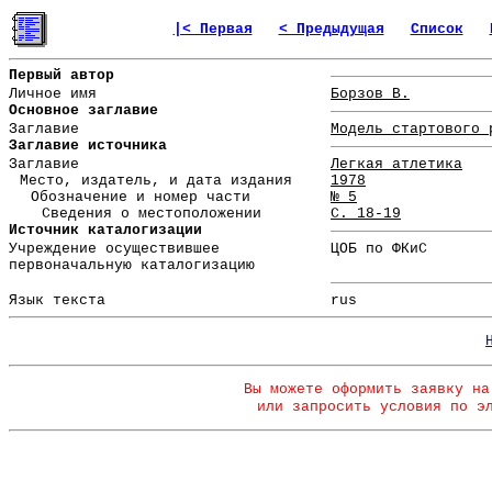
|< Первая
< Предыдущая
Список
Первый автор
Личное имя
Борзов В.
Основное заглавие
Заглавие
Модель стартового 
Заглавие источника
Заглавие
Легкая атлетика
Место, издатель, и дата издания
1978
Обозначение и номер части
№ 5
Сведения о местоположении
С. 18-19
Источник каталогизации
Учреждение осуществившее
ЦОБ по ФКиС
первоначальную каталогизацию
Язык текста
rus
Вы можете оформить заявку на
или запросить условия по э