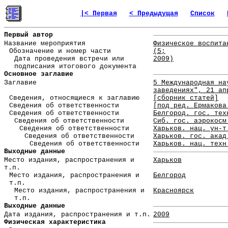
|< Первая
< Предыдущая
Список
Первый автор
Название мероприятия
Физическое воспита
Обозначение и номер части
(5;
Дата проведения встречи или
2009)
подписания итогового документа
Основное заглавие
Заглавие
5 Международная на
заведениях", 21 ап
Сведения, относящиеся к заглавию
[сборник статей]
Сведения об ответственности
[под ред. Ермакова
Сведения об ответственности
Белгород. гос. тех
Сведения об ответственности
Сиб. гос. аэрокосм
Сведения об ответственности
Харьков. нац. ун-т
Сведения об ответственности
Харьков. гос. акад
Сведения об ответственности
Харьков. нац. техн
Выходные данные
Место издания, распространения и
Харьков
т.п.
Место издания, распространения и
Белгород
т.п.
Место издания, распространения и
Красноярск
т.п.
Выходные данные
Дата издания, распространения и т.п.
2009
Физическая характеристика