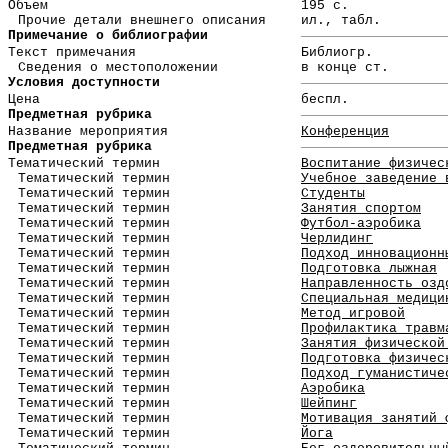
Объем
195 с.
Прочие детали внешнего описания
ил., табл.
Примечание о библиографии
Текст примечания
Библиогр.
Сведения о местоположении
в конце ст.
Условия доступности
Цена
беспл.
Предметная рубрика
Название мероприятия
Конференция
Предметная рубрика
Тематический термин
Воспитание физичес
Тематический термин
Учебное заведение 
Тематический термин
Студенты
Тематический термин
Занятия спортом
Тематический термин
Футбол-аэробика
Тематический термин
Черлидинг
Тематический термин
Подход инновационн
Тематический термин
Подготовка лыжная
Тематический термин
Направленность озд
Тематический термин
Специальная медици
Тематический термин
Метод игровой
Тематический термин
Профилактика травм
Тематический термин
Занятия физической
Тематический термин
Подготовка физичес
Тематический термин
Подход гуманистиче
Тематический термин
Аэробика
Тематический термин
Шейпинг
Тематический термин
Мотивация занятий 
Тематический термин
Йога