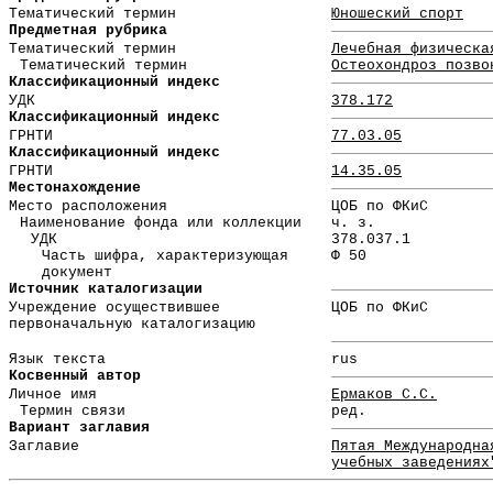
Тематический термин
Юношеский спорт
Предметная рубрика
Тематический термин
Лечебная физическа
Тематический термин
Остеохондроз позво
Классификационный индекс
УДК
378.172
Классификационный индекс
ГРНТИ
77.03.05
Классификационный индекс
ГРНТИ
14.35.05
Местонахождение
Место расположения
ЦОБ по ФКиС
Наименование фонда или коллекции
ч. з.
УДК
378.037.1
Часть шифра, характеризующая
Ф 50
документ
Источник каталогизации
Учреждение осуществившее
ЦОБ по ФКиС
первоначальную каталогизацию
Язык текста
rus
Косвенный автор
Личное имя
Ермаков С.С.
Термин связи
ред.
Вариант заглавия
Заглавие
Пятая Международна
учебных заведениях