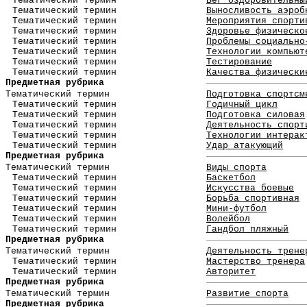
Тематический термин
Бег оздоровительны
Тематический термин
Выносливость аэроб
Тематический термин
Мероприятия спорти
Тематический термин
Здоровье физическо
Тематический термин
Проблемы социально
Тематический термин
Технологии компьют
Тематический термин
Тестирование
Тематический термин
Качества физически
Предметная рубрика
Тематический термин
Подготовка спортсм
Тематический термин
Годичный цикл
Тематический термин
Подготовка силовая
Тематический термин
Деятельность спорт
Тематический термин
Технологии интерак
Тематический термин
Удар атакующий
Предметная рубрика
Тематический термин
Виды спорта
Тематический термин
Баскетбол
Тематический термин
Искусства боевые
Тематический термин
Борьба спортивная
Тематический термин
Мини-футбол
Тематический термин
Волейбол
Тематический термин
Гандбол пляжный
Предметная рубрика
Тематический термин
Деятельность трене
Тематический термин
Мастерство тренера
Тематический термин
Авторитет
Предметная рубрика
Тематический термин
Развитие спорта
Предметная рубрика