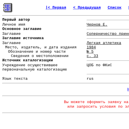
|< Первая
< Предыдущая
Список
Первый автор
Личное имя
Чернов Е.
Основное заглавие
Заглавие
Соперничество прин
Заглавие источника
Заглавие
Легкая атлетика
Место, издатель, и дата издания
1984
Обозначение и номер части
№ 5
Сведения о местоположении
с. 33
Источник каталогизации
Учреждение осуществившее
ЦОБ по ФКиС
первоначальную каталогизацию
Язык текста
rus
Вы можете оформить заявку на
или запросить условия по э