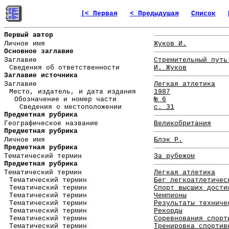
|< Первая
< Предыдущая
Список
Первый автор
Личное имя
Жуков И.
Основное заглавие
Заглавие
Стремительный путь
Сведения об ответственности
И. Жуков
Заглавие источника
Заглавие
Легкая атлетика
Место, издатель, и дата издания
1987
Обозначение и номер части
№ 6
Сведения о местоположении
с. 31
Предметная рубрика
Географическое название
Великобритания
Предметная рубрика
Личное имя
Блэк Р.
Предметная рубрика
Тематический термин
За рубежом
Предметная рубрика
Тематический термин
Легкая атлетика
Тематический термин
Бег легкоатлетичес
Тематический термин
Спорт высших дости
Тематический термин
Чемпионы
Тематический термин
Результаты техниче
Тематический термин
Рекорды
Тематический термин
Соревнования спорт
Тематический термин
Тренировка спортив