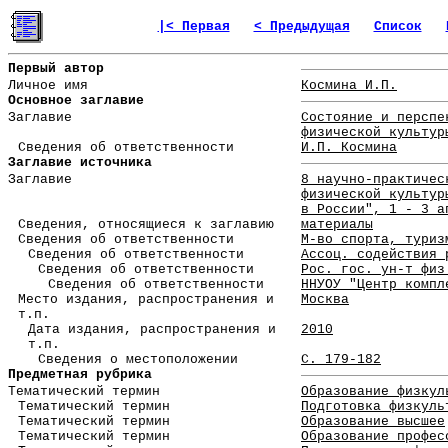
|< Первая
< Предыдущая
Список
Первый автор
Личное имя
Космина И.П.
Основное заглавие
Заглавие
Состояние и перспе
физической культур
Сведения об ответственности
И.П. Космина
Заглавие источника
Заглавие
8 научно-практичес
физической культур
в России", 1 - 3 а
Сведения, относящиеся к заглавию
материалы
Сведения об ответственности
М-во спорта, туриз
Сведения об ответственности
Ассоц. содействия 
Сведения об ответственности
Рос. гос. ун-т физ
Сведения об ответственности
ННУОУ "Центр компл
Место издания, распространения и
Москва
т.п.
Дата издания, распространения и
2010
т.п.
Сведения о местоположении
С. 179-182
Предметная рубрика
Тематический термин
Образование физкул
Тематический термин
Подготовка физкуль
Тематический термин
Образование высшее
Тематический термин
Образование профес