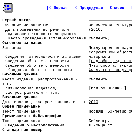
|< Первая
< Предыдущая
Список
Первый автор
Название мероприятия
Физическая культур
Дата проведения встречи или
(2010;
подписания итогового документа
Место проведения встречи/собрания
Смоленск)
Основное заглавие
Заглавие
Международная науч
современном общест
Сведения, относящиеся к заглавию
материалы
Сведения об ответственности
[под общ. ред. Г.Н
Сведения об ответственности
М-во спорта, туриз
Сведения об ответственности
Смол. гос. акад. ф
Выходные данные
Место издания, распространения и
Смоленск
т.п.
Имя/название издателя,
[Изд-во СГАФКСТ]
распространителя и т.п.
Выходные данные
Дата издания, распространения и т.п.
2010
Общее примечание
Текст примечания
Посвящ. 60-летию о
Примечание о библиографии
Текст примечания
Библиогр.
Сведения о местоположении
в конце ст.
Стандартный номер