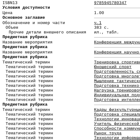
ISBN13
9785945780347
Условия доступности
Цена
1.00
Основное заглавие
Обозначение и номер части
ч.1
Объем
383 с.
Прочие детали внешнего описания
ил., табл.
Предметная рубрика
Название мероприятия
Конференция междун
Предметная рубрика
Название мероприятия
Конференция научно
Предметная рубрика
Тематический термин
Тренировка спортив
Тематический термин
Юношеский спорт
Тематический термин
Подготовленность с
Тематический термин
Подготовка многоле
Тематический термин
Мышление тактическ
Тематический термин
Подготовка технико
Тематический термин
Нагрузка тренирово
Тематический термин
Индивидуальная под
Тематический термин
Подготовка интелле
Предметная рубрика
Тематический термин
Кадры физкультурны
Тематический термин
Подготовка специал
Тематический термин
Технологии инновац
Тематический термин
Учитель физической
Тематический термин
Способности коммун
Тематический термин
Рынок труда
Тематический термин
Технологии информа