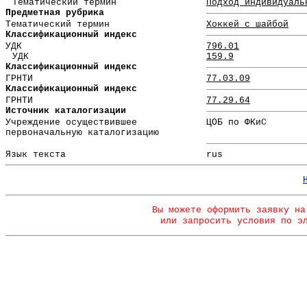
Тематический термин
Подход индивидуаль
Предметная рубрика
Тематический термин
Хоккей с шайбой
Классификационный индекс
УДК
796.01
УДК
159.9
Классификационный индекс
ГРНТИ
77.03.09
Классификационный индекс
ГРНТИ
77.29.64
Источник каталогизации
Учреждение осуществившее
ЦОБ по ФКиС
первоначальную каталогизацию
Язык текста
rus
Вы можете оформить заявку на
или запросить условия по э