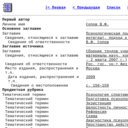
|< Первая
< Предыдущая
Список
Первый автор
Личное имя
Сопов В.Ф.
Основное заглавие
Заглавие
Психологическая по
Сведения, относящиеся к заглавию
интеграт. подход к
Сведения об ответственности
В.Ф. Сопов
Заглавие источника
Заглавие
Сборник трудов уче
Сведения, относящиеся к заглавию
материалы науч. ко
- 2 марта 2007 г.)
Сведения об ответственности
Рос. гос. ун-т физ
Место издания, распространения и
Москва
т.п.
Дата издания, распространения и
2009
т.п.
Сведения о местоположении
с. 156-159
Предметная рубрика
Тематический термин
Психология спортив
Тематический термин
Подготовка психоло
Тематический термин
Экзистенция
Тематический термин
Целостность личнос
Тематический термин
Рефлексия
Тематический термин
Схема
Тематический термин
Диагностика психол
Тематический термин
Пространство дейст