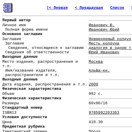
|< Первая
< Предыдущая
Список
Первый автор
Личное имя
Иванович Ю.
Полная форма имени
Иванович Юрий
Основное заглавие
Заглавие
Невменяемый колдун
Заглавие
Месть колдуна
Сведения, относящиеся к заглавию
диалогия в одном т
Сведения об ответственности
Юрий Иванович
Выходные данные
Место издания, распространения и
Москва
т.п.
Имя/название издателя,
Альфа-кн.
распространителя и т.п.
Выходные данные
Дата издания, распространения и т.п.
2009
Физическая характеристика
Объем
992 с.
Физическая характеристика
Размеры
60x90/16
Стандартный номер
ISBN13
9785992203363
Условия доступности
Цена
418.30
Предметная рубрика
Тематический термин
Проза