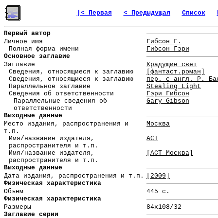
|< Первая
< Предыдущая
Список
Первый автор
Личное имя
Гибсон Г.
Полная форма имени
Гибсон Гэри
Основное заглавие
Заглавие
Крадущие свет
Сведения, относящиеся к заглавию
[фантаст.роман]
Сведения, относящиеся к заглавию
пер. с англ. Р. Ба
Параллельное заглавие
Stealing Light
Сведения об ответственности
Гэри Гибсон
Параллельные сведения об
Gary Gibson
ответственности
Выходные данные
Место издания, распространения и
Москва
т.п.
Имя/название издателя,
АСТ
распространителя и т.п.
Имя/название издателя,
[АСТ Москва]
распространителя и т.п.
Выходные данные
Дата издания, распространения и т.п.
[2009]
Физическая характеристика
Объем
445 с.
Физическая характеристика
Размеры
84x108/32
Заглавие серии