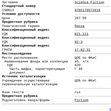
Заглавие
Science Fiction
Стандартный номер
ISBN13
9785170572618
Условия доступности
Цена
267.50
Предметная рубрика
Тематический термин
Проза
Классификационный индекс
УДК
821.111
Классификационный индекс
УДК
82-3
Классификационный индекс
ГРНТИ
17.82.31
Местонахождение
Место расположения
ЦОБ по ФКиС
Наименование фонда или коллекции
аб. х/л
УДК
820
Часть шифра, характеризующая
Г 46
документ
Источник каталогизации
Учреждение осуществившее
ЦОБ по ФКиС
первоначальную каталогизацию
Язык текста
rus
Предметная рубрика
Подзаголовок жанра/формы
Fiction