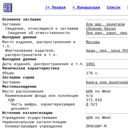
|< Первая
< Предыдущая
Список
Основное заглавие
Заглавие
Для вас, родители
Сведения, относящиеся к заглавию
Сборник бесед
Сведения об ответственности
Под ред. канд. пед
Выходные данные
Место издания, распространения и
Москва
т.п.
Имя/название издателя,
Акад. пед. наук РС
распространителя и т.п.
Выходные данные
Дата издания, распространения и т.п.
1961
Физическая характеристика
Объем
176 с.
Заглавие серии
Заглавие
Книга для родителе
Местонахождение
Место расположения
ЦОБ по ФКиС
Наименование фонда или коллекции
n/a
УДК
371.018
Часть шифра, характеризующая
Д 521
документ
Источник каталогизации
Учреждение осуществившее
ЦОБ по ФКиС
первоначальную каталогизацию
Конвертирующее учреждение
ПРОСОФТ-М