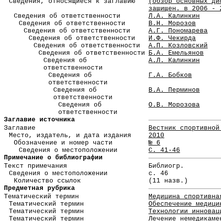
Сведения, относящиеся к заглавию
(обзор основных ди
защищен. в 2006 - 
Сведения об ответственности
Л.А. Калинкин
Сведения об ответственности
В.Н. Морозов
Сведения об ответственности
А.Г. Пономарева
Сведения об ответственности
И.Ф. Чекирда
Сведения об ответственности
А.П. Козловский
Сведения об ответственности
Б.А. Емельянов
Сведения об
А.Л. Калинкин
ответственности
Сведения об
Г.А. Бобков
ответственности
Сведения об
В.А. Перминов
ответственности
Сведения об
О.В. Морозова
ответственности
Заглавие источника
Заглавие
Вестник спортивной
Место, издатель, и дата издания
2010
Обозначение и номер части
№ 6
Сведения о местоположении
С. 41-46
Примечание о библиографии
Текст примечания
Библиогр.
Сведения о местоположении
с. 46
Количество ссылок
(11 назв.)
Предметная рубрика
Тематический термин
Медицина спортивна
Тематический термин
Обеспечение медици
Тематический термин
Технологии инновац
Тематический термин
Лечение немедикаме