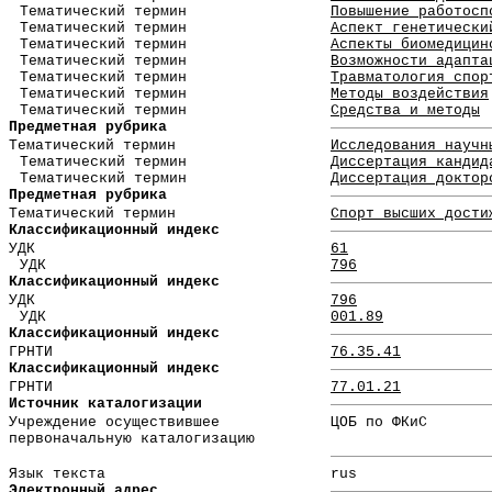
Тематический термин
Повышение работосп
Тематический термин
Аспект генетически
Тематический термин
Аспекты биомедицин
Тематический термин
Возможности адапта
Тематический термин
Травматология спор
Тематический термин
Методы воздействия
Тематический термин
Средства и методы
Предметная рубрика
Тематический термин
Исследования научн
Тематический термин
Диссертация кандид
Тематический термин
Диссертация доктор
Предметная рубрика
Тематический термин
Спорт высших дости
Классификационный индекс
УДК
61
УДК
796
Классификационный индекс
УДК
796
УДК
001.89
Классификационный индекс
ГРНТИ
76.35.41
Классификационный индекс
ГРНТИ
77.01.21
Источник каталогизации
Учреждение осуществившее
ЦОБ по ФКиС
первоначальную каталогизацию
Язык текста
rus
Электронный адрес