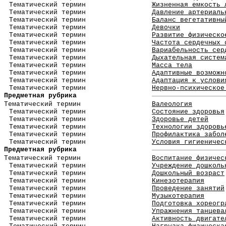
Тематический термин
Жизненная емкость 
Тематический термин
Давление артериаль
Тематический термин
Баланс вегетативны
Тематический термин
Девочки
Тематический термин
Развитие физическо
Тематический термин
Частота сердечных 
Тематический термин
Вариабельность сер
Тематический термин
Дыхательная систем
Тематический термин
Масса тела
Тематический термин
Адаптивные возможн
Тематический термин
Адаптация к услови
Тематический термин
Нервно-психическое
Предметная рубрика
Тематический термин
Валеология
Тематический термин
Состояние здоровья
Тематический термин
Здоровье детей
Тематический термин
Технологии здоровь
Тематический термин
Профилактика забол
Тематический термин
Условия гигиеничес
Предметная рубрика
Тематический термин
Воспитание физичес
Тематический термин
Учреждение дошколь
Тематический термин
Дошкольный возраст
Тематический термин
Кинезотерапия
Тематический термин
Проведение занятий
Тематический термин
Музыкотерапия
Тематический термин
Подготовка хореогр
Тематический термин
Упражнения танцева
Тематический термин
Активность двигате