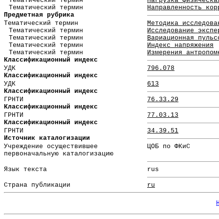
Тематический термин
Нагрузка физическа
Тематический термин
Направленность кор
Предметная рубрика
Тематический термин
Методика исследова
Тематический термин
Исследование экспе
Тематический термин
Вариационная пульс
Тематический термин
Индекс напряжения
Тематический термин
Измерения антропом
Классификационный индекс
УДК
796.078
Классификационный индекс
УДК
613
Классификационный индекс
ГРНТИ
76.33.29
Классификационный индекс
ГРНТИ
77.03.13
Классификационный индекс
ГРНТИ
34.39.51
Источник каталогизации
Учреждение осуществившее
ЦОБ по ФКиС
первоначальную каталогизацию
Язык текста
rus
Страна публикации
ru