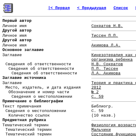
|< Первая
< Предыдущая
Список
Первый автор
Личное имя
Сократов Н.В.
Другой автор
Личное имя
Тиссен П.П.
Другой автор
Личное имя
Акимова Л.А.
Основное заглавие
Заглавие
Кинезотерапия как 
организма ребенка
Сведения об ответственности
Н.В. Сократов
Сведения об ответственности
П.П. Тиссен
Сведения об ответственности
Л.А. Акимова
Заглавие источника
Заглавие
Теория и практика 
Место, издатель, и дата издания
2012
Обозначение и номер части
№ 2
Сведения о местоположении
С. 59
Примечание о библиографии
Текст примечания
Библиогр.
Сведения о местоположении
С. 59
Количество ссылок
(10 назв.)
Предметная рубрика
Тематический термин
Физиология возраст
Тематический термин
Мальчики
Тематический термин
Состояние функцион