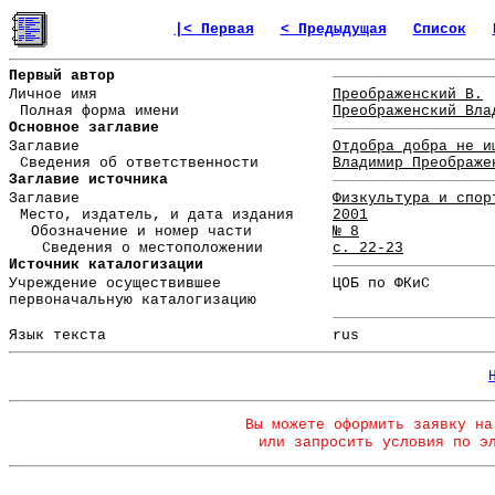
|< Первая
< Предыдущая
Список
Первый автор
Личное имя
Преображенский В.
Полная форма имени
Преображенский Вла
Основное заглавие
Заглавие
Отдобра добра не и
Сведения об ответственности
Владимир Преображе
Заглавие источника
Заглавие
Физкультура и спор
Место, издатель, и дата издания
2001
Обозначение и номер части
№ 8
Сведения о местоположении
с. 22-23
Источник каталогизации
Учреждение осуществившее
ЦОБ по ФКиС
первоначальную каталогизацию
Язык текста
rus
Вы можете оформить заявку на
или запросить условия по э