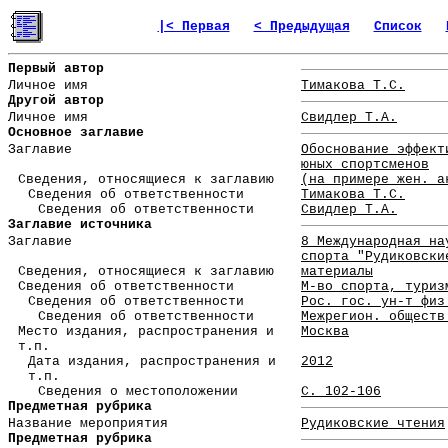
|< Первая
< Предыдущая
Список
Первый автор
Личное имя
Тимакова Т.С.
Другой автор
Личное имя
Свидлер Т.А.
Основное заглавие
Заглавие
Обоснование эффект
юных спортсменов
Сведения, относящиеся к заглавию
(на примере жен. а
Сведения об ответственности
Тимакова Т.С.
Сведения об ответственности
Свидлер Т.А.
Заглавие источника
Заглавие
8 Международная на
спорта "Рудиковски
Сведения, относящиеся к заглавию
материалы
Сведения об ответственности
М-во спорта, туриз
Сведения об ответственности
Рос. гос. ун-т физ
Сведения об ответственности
Межрегион. обществ
Место издания, распространения и
Москва
т.п.
Дата издания, распространения и
2012
т.п.
Сведения о местоположении
С. 102-106
Предметная рубрика
Название мероприятия
Рудиковские чтения
Предметная рубрика