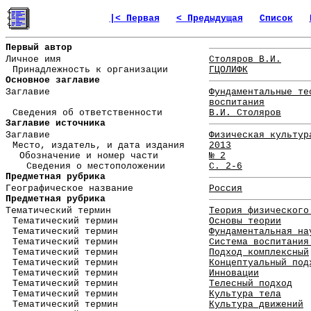
|< Первая
< Предыдущая
Список
Первый автор
Личное имя
Столяров В.И.
Принадлежность к организации
ГЦОЛИФК
Основное заглавие
Заглавие
Фундаментальные те
воспитания
Сведения об ответственности
В.И. Столяров
Заглавие источника
Заглавие
Физическая культур
Место, издатель, и дата издания
2013
Обозначение и номер части
№ 2
Сведения о местоположении
С. 2-6
Предметная рубрика
Географическое название
Россия
Предметная рубрика
Тематический термин
Теория физического
Тематический термин
Основы теории
Тематический термин
Фундаментальная на
Тематический термин
Система воспитания
Тематический термин
Подход комплексный
Тематический термин
Концептуальный под
Тематический термин
Инновации
Тематический термин
Телесный подход
Тематический термин
Культура тела
Тематический термин
Культура движений