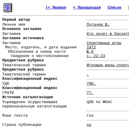
|< Первая
< Предыдущая
Список
Первый автор
Личное имя
Пугачев В.
Основное заглавие
Заглавие
Кто хочет в баскет
Заглавие источника
Заглавие
Спортивные игры
Место, издатель, и дата издания
1972
Обозначение и номер части
№ 6
Сведения о местоположении
с. 22-23
Предметная рубрика
Тематический термин
Игровые виды спорт
Предметная рубрика
Тематический термин
.
Классификационный индекс
УДК
796.
Классификационный индекс
ГРНТИ
77.
Источник каталогизации
Учреждение осуществившее
ЦОБ по ФКиС
первоначальную каталогизацию
Язык текста
rus
Страна публикации
su