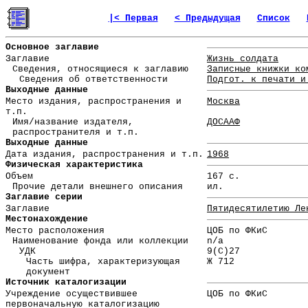
|< Первая
< Предыдущая
Список
Основное заглавие
Заглавие
Жизнь солдата
Сведения, относящиеся к заглавию
Записные книжки ко
Сведения об ответственности
Подгот. к печати и
Выходные данные
Место издания, распространения и
Москва
т.п.
Имя/название издателя,
ДОСААФ
распространителя и т.п.
Выходные данные
Дата издания, распространения и т.п.
1968
Физическая характеристика
Объем
167 с.
Прочие детали внешнего описания
ил.
Заглавие серии
Заглавие
Пятидесятилетию Ле
Местонахождение
Место расположения
ЦОБ по ФКиС
Наименование фонда или коллекции
n/a
УДК
9(С)27
Часть шифра, характеризующая
Ж 712
документ
Источник каталогизации
Учреждение осуществившее
ЦОБ по ФКиС
первоначальную каталогизацию