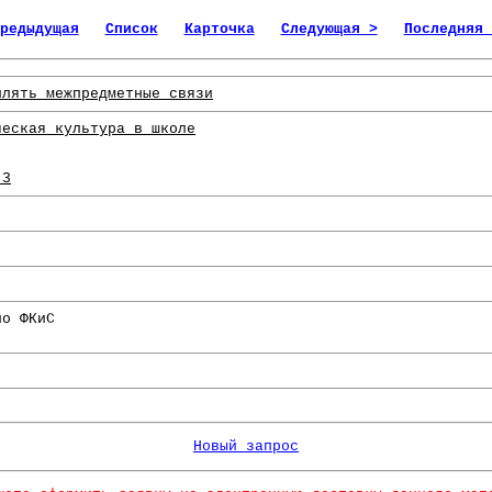
редыдущая
Список
Карточка
Следующая >
Последняя 
плять межпредметные связи
ческая культура в школе
-3
по ФКиС
Новый запрос