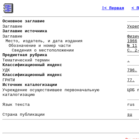
|< Первая
< П
Основное заглавие
Заглавие
Укре
Заглавие источника
Заглавие
Физи
Место, издатель, и дата издания
1966
Обозначение и номер части
№ 11
Сведения о местоположении
С. 2
Предметная рубрика
Тематический термин
.
Классификационный индекс
УДК
796.
Классификационный индекс
ГРНТИ
77.
Источник каталогизации
Учреждение осуществившее первоначальную
ЦОБ 
каталогизацию
Язык текста
rus
Страна публикации
su