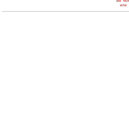
Вы мо
или 