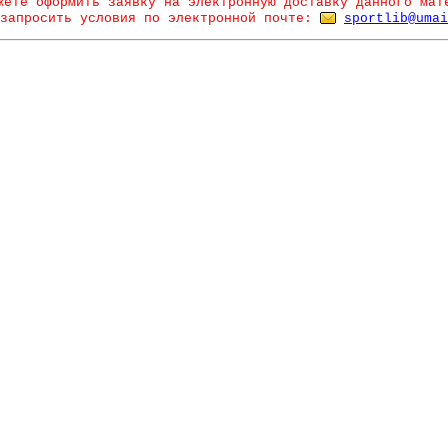
жете оформить заявку на электронную доставку данного мат
запросить условия по электронной почте:
sportlib@umai