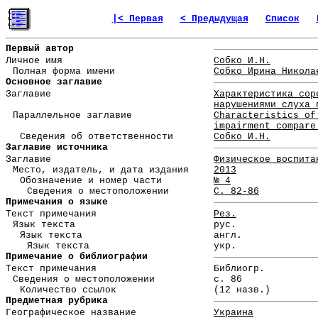
|< Первая
< Предыдущая
Список
Первый автор
Личное имя
Собко И.Н.
Полная форма имени
Собко Ирина Никола
Основное заглавие
Заглавие
Характеристика сор
нарушениями слуха 
Параллельное заглавие
Characteristics of
impairment compare
Сведения об ответственности
Собко И.Н.
Заглавие источника
Заглавие
Физическое воспита
Место, издатель, и дата издания
2013
Обозначение и номер части
№ 4
Сведения о местоположении
С. 82-86
Примечания о языке
Текст примечания
Рез.
Язык текста
рус.
Язык текста
англ.
Язык текста
укр.
Примечание о библиографии
Текст примечания
Библиогр.
Сведения о местоположении
с. 86
Количество ссылок
(12 назв.)
Предметная рубрика
Географическое название
Украина