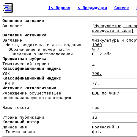
|< Первая
< Предыдущая
Список
Основное заглавие
Заглавие
[Мускулистые, заго
молодости и силы]
Заглавие источника
Заглавие
Физкультура и спор
Место, издатель, и дата издания
1960
Обозначение и номер части
№ 7
Сведения о местоположении
С. 2 обл.
Предметная рубрика
Тематический термин
.
Классификационный индекс
УДК
796.
Классификационный индекс
ГРНТИ
77.
Источник каталогизации
Учреждение осуществившее
ЦОБ по ФКиС
первоначальную каталогизацию
Язык текста
rus
Страна публикации
su
Косвенный автор
Личное имя
Полянский О.
Термин связи
фот.