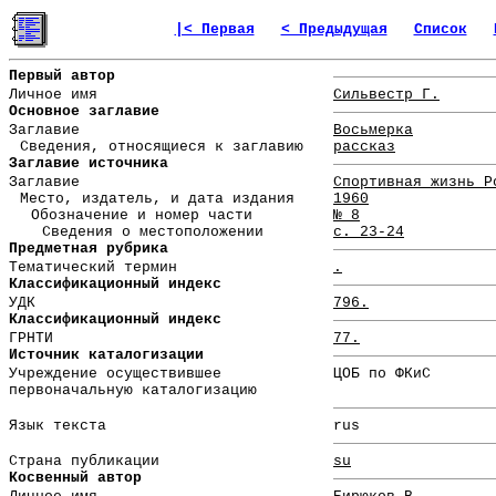
|< Первая
< Предыдущая
Список
Первый автор
Личное имя
Сильвестр Г.
Основное заглавие
Заглавие
Восьмерка
Сведения, относящиеся к заглавию
рассказ
Заглавие источника
Заглавие
Спортивная жизнь Р
Место, издатель, и дата издания
1960
Обозначение и номер части
№ 8
Сведения о местоположении
с. 23-24
Предметная рубрика
Тематический термин
.
Классификационный индекс
УДК
796.
Классификационный индекс
ГРНТИ
77.
Источник каталогизации
Учреждение осуществившее
ЦОБ по ФКиС
первоначальную каталогизацию
Язык текста
rus
Страна публикации
su
Косвенный автор