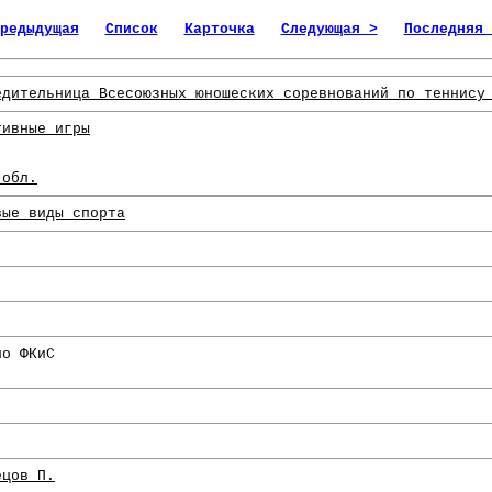
редыдущая
Список
Карточка
Следующая >
Последняя 
едительница Всесоюзных юношеских соревнований по теннису
тивные игры
 обл.
вые виды спорта
по ФКиС
ецов П.