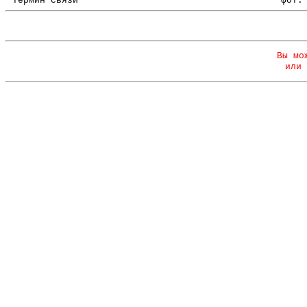
Термин связи
фот.
Вы мо
или 