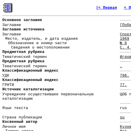
|< Первая
< П
Основное заглавие
Заглавие
[Поб
Заглавие источника
Заглавие
Спор
Место, издатель, и дата издания
1969
Обозначение и номер части
№ 6
Сведения о местоположении
С. 4
Предметная рубрика
Тематический термин
Игро
Предметная рубрика
Тематический термин
.
Классификационный индекс
УДК
796.
Классификационный индекс
ГРНТИ
77.
Источник каталогизации
Учреждение осуществившее первоначальную
ЦОБ 
каталогизацию
Язык текста
rus
Страна публикации
su
Косвенный автор
Личное имя
Кузн