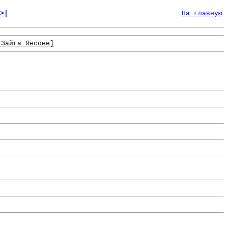
>|
На главную
 Зайга Янсоне]