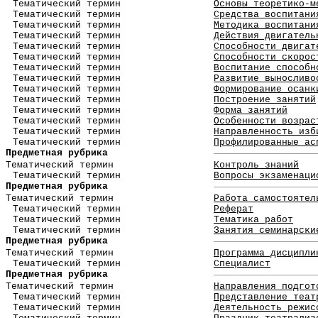
Тематический термин
Основы теоретико-м
Тематический термин
Средства воспитани
Тематический термин
Методика воспитани
Тематический термин
Действия двигатель
Тематический термин
Способности двигат
Тематический термин
Способности скорос
Тематический термин
Воспитание способн
Тематический термин
Развитие выносливо
Тематический термин
Формирование осанк
Тематический термин
Построение занятий
Тематический термин
Форма занятий
Тематический термин
Особенности возрас
Тематический термин
Направленность изб
Тематический термин
Профилированные ас
Предметная рубрика
Тематический термин
Контроль знаний
Тематический термин
Вопросы экзаменаци
Предметная рубрика
Тематический термин
Работа самостоятел
Тематический термин
Реферат
Тематический термин
Тематика работ
Тематический термин
Занятия семинарски
Предметная рубрика
Тематический термин
Программа дисципли
Тематический термин
Специалист
Предметная рубрика
Тематический термин
Направления подгот
Тематический термин
Представление теат
Тематический термин
Деятельность режис