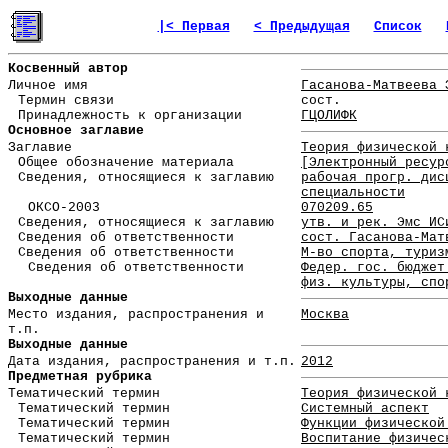
|< Первая
< Предыдущая
Список
Косвенный автор
Личное имя
Гасанова-Матвеева 
Термин связи
сост.
Принадлежность к организации
ГЦОЛИФК
Основное заглавие
Заглавие
Теория физической 
Общее обозначение материала
[Электронный ресур
Сведения, относящиеся к заглавию
рабочая прогр. дис
специальности
ОКСО-2003
070209.65
Сведения, относящиеся к заглавию
утв. и рек. Эмс ИС
Сведения об ответственности
сост. Гасанова-Мат
Сведения об ответственности
М-во спорта, туриз
Сведения об ответственности
Федер. гос. бюджет
физ. культуры, спо
Выходные данные
Место издания, распространения и
Москва
т.п.
Выходные данные
Дата издания, распространения и т.п.
2012
Предметная рубрика
Тематический термин
Теория физической 
Тематический термин
Системный аспект
Тематический термин
Функции физической
Тематический термин
Воспитание физичес