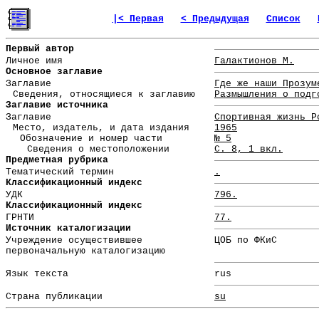
|< Первая
< Предыдущая
Список
Первый автор
Личное имя
Галактионов М.
Основное заглавие
Заглавие
Где же наши Прозум
Сведения, относящиеся к заглавию
Размышления о подг
Заглавие источника
Заглавие
Спортивная жизнь Р
Место, издатель, и дата издания
1965
Обозначение и номер части
№ 5
Сведения о местоположении
С. 8, 1 вкл.
Предметная рубрика
Тематический термин
.
Классификационный индекс
УДК
796.
Классификационный индекс
ГРНТИ
77.
Источник каталогизации
Учреждение осуществившее
ЦОБ по ФКиС
первоначальную каталогизацию
Язык текста
rus
Страна публикации
su