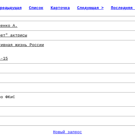
редыдущая
Список
Карточка
Следующая >
Последняя 
ленко А.
рет" актрисы
тивная жизнь России
4-15
по ФКиС
Новый запрос