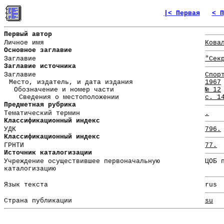
|< Первая
< П
Первый автор
Личное имя
Кова
Основное заглавие
Заглавие
"Сек
Заглавие источника
Заглавие
Спор
Место, издатель, и дата издания
1967
Обозначение и номер части
№ 12
Сведения о местоположении
с. 1
Предметная рубрика
Тематический термин
.
Классификационный индекс
УДК
796.
Классификационный индекс
ГРНТИ
77.
Источник каталогизации
Учреждение осуществившее первоначальную
ЦОБ 
каталогизацию
Язык текста
rus
Страна публикации
su