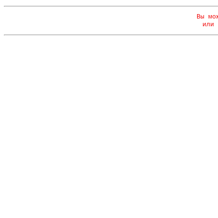
Вы мо
или 