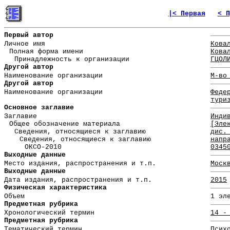
|< Первая
< П
Первый автор
Личное имя
Кова
Полная форма имени
Кова
Принадлежность к организации
ГЦОЛ
Другой автор
Наименование организации
М-во
Другой автор
Наименование организации
Феде
тури
Основное заглавие
Заглавие
Инди
Общее обозначение материала
[Эле
Сведения, относящиеся к заглавию
дис.
Сведения, относящиеся к заглавию
напр
ОКСО-2010
0345
Выходные данные
Место издания, распространения и т.п.
Моск
Выходные данные
Дата издания, распространения и т.п.
2015
Физическая характеристика
Объем
1 эл
Предметная рубрика
Хронологический термин
14 -
Предметная рубрика
Тематический термин
Псих