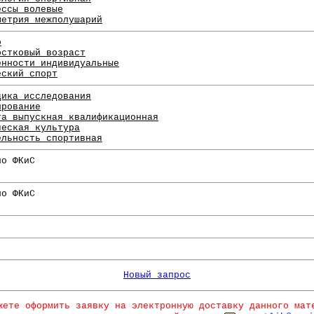
ессы волевые
метрия межполушарий
о
остковый возраст
енности индивидуальные
еский спорт
дика исследования
ирование
та выпускная квалификационная
ческая культура
ельность спортивная
по ФКиС
по ФКиС
Новый запрос
жете оформить заявку на электронную доставку данного мат