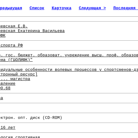
редыдущая
Список
Карточка
Следующая >
Последняя 
левская Е.В.
левская Екатерина Васильева
ИФК
 спорта РФ
р. гос. бюджет. образоват. учреждение высш. проф. образо
зма (ГЦОЛИФК)"
видуальные особенности волевых процессов у спортсменов-д
ктронный ресурс]
 ... магистра
авление
00.68
ва
ектрон. опт. диск (CD-ROM)
 16 лет
ология спортивная