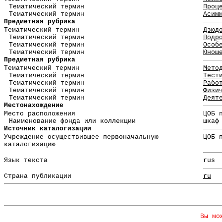
Тематический термин
Проц
Тематический термин
Асим
Предметная рубрика
Тематический термин
Дзюд
Тематический термин
Подр
Тематический термин
Особ
Тематический термин
Юнош
Предметная рубрика
Тематический термин
Мето
Тематический термин
Тест
Тематический термин
Рабо
Тематический термин
Физи
Тематический термин
Деят
Местонахождение
Место расположения
ЦОБ 
Наименование фонда или коллекции
шкаф
Источник каталогизации
Учреждение осуществившее первоначальную
ЦОБ 
каталогизацию
Язык текста
rus
Страна публикации
ru
Вы мо