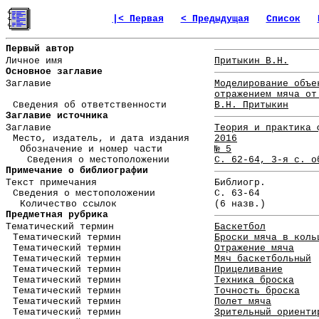
|< Первая
< Предыдущая
Список
Первый автор
Личное имя
Притыкин В.Н.
Основное заглавие
Заглавие
Моделирование объе
отражением мяча от
Сведения об ответственности
В.Н. Притыкин
Заглавие источника
Заглавие
Теория и практика 
Место, издатель, и дата издания
2016
Обозначение и номер части
№ 5
Сведения о местоположении
С. 62-64, 3-я с. о
Примечание о библиографии
Текст примечания
Библиогр.
Сведения о местоположении
С. 63-64
Количество ссылок
(6 назв.)
Предметная рубрика
Тематический термин
Баскетбол
Тематический термин
Броски мяча в коль
Тематический термин
Отражение мяча
Тематический термин
Мяч баскетбольный
Тематический термин
Прицеливание
Тематический термин
Техника броска
Тематический термин
Точность броска
Тематический термин
Полет мяча
Тематический термин
Зрительный ориенти