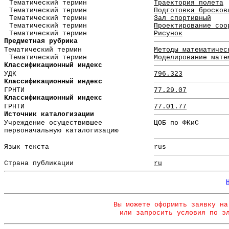
Тематический термин
Траектория полета
Тематический термин
Подготовка бросков
Тематический термин
Зал спортивный
Тематический термин
Проектирование соо
Тематический термин
Рисунок
Предметная рубрика
Тематический термин
Методы математичес
Тематический термин
Моделирование мате
Классификационный индекс
УДК
796.323
Классификационный индекс
ГРНТИ
77.29.07
Классификационный индекс
ГРНТИ
77.01.77
Источник каталогизации
Учреждение осуществившее
ЦОБ по ФКиС
первоначальную каталогизацию
Язык текста
rus
Страна публикации
ru
Вы можете оформить заявку на
или запросить условия по э