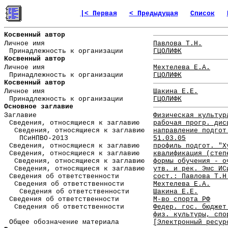
|< Первая
< Предыдущая
Список
Косвенный автор
Личное имя
Павлова Т.Н.
Принадлежность к организации
ГЦОЛИФК
Косвенный автор
Личное имя
Мехтелева Е.А.
Принадлежность к организации
ГЦОЛИФК
Косвенный автор
Личное имя
Шакина Е.Е.
Принадлежность к организации
ГЦОЛИФК
Основное заглавие
Заглавие
Физическая культур
Сведения, относящиеся к заглавию
рабочая прогр. дис
Сведения, относящиеся к заглавию
направление подгот
ПСиНПВО-2013
51.03.05
Сведения, относящиеся к заглавию
профиль подгот. "Х
Сведения, относящиеся к заглавию
квалификация (степ
Сведения, относящиеся к заглавию
формы обучения - о
Сведения, относящиеся к заглавию
утв. и рек. Эмс ИС
Сведения об ответственности
сост.: Павлова Т.Н
Сведения об ответственности
Мехтелева Е.А.
Сведения об ответственности
Шакина Е.Е.
Сведения об ответственности
М-во спорта РФ
Сведения об ответственности
Федер. гос. бюджет
физ. культуры, спо
Общее обозначение материала
[Электронный ресур