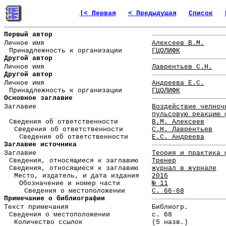
|< Первая
< Предыдущая
Список
Первый автор
Личное имя
Алексеев В.М.
Принадлежность к организации
ГЦОЛИФК
Другой автор
Личное имя
Лаврентьев С.Н.
Другой автор
Личное имя
Андреева Е.С.
Принадлежность к организации
ГЦОЛИФК
Основное заглавие
Заглавие
Воздействие челноч
пульсовую реакцию 
Сведения об ответственности
В.М. Алексеев
Сведения об ответственности
С.Н. Лаврентьев
Сведения об ответственности
Е.С. Андреева
Заглавие источника
Заглавие
Теория и практика 
Сведения, относящиеся к заглавию
Тренер
Сведения, относящиеся к заглавию
журнал в журнале
Место, издатель, и дата издания
2016
Обозначение и номер части
№ 11
Сведения о местоположении
С. 66-68
Примечание о библиографии
Текст примечания
Библиогр.
Сведения о местоположении
с. 68
Количество ссылок
(5 назв.)