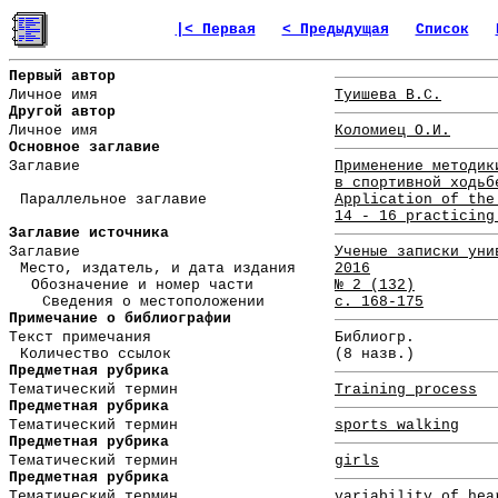
|< Первая
< Предыдущая
Список
Первый автор
Личное имя
Туишева В.С.
Другой автор
Личное имя
Коломиец О.И.
Основное заглавие
Заглавие
Применение методик
в спортивной ходьб
Параллельное заглавие
Application of the
14 - 16 practicing
Заглавие источника
Заглавие
Ученые записки уни
Место, издатель, и дата издания
2016
Обозначение и номер части
№ 2 (132)
Сведения о местоположении
с. 168-175
Примечание о библиографии
Текст примечания
Библиогр.
Количество ссылок
(8 назв.)
Предметная рубрика
Тематический термин
Training process
Предметная рубрика
Тематический термин
sports walking
Предметная рубрика
Тематический термин
girls
Предметная рубрика
Тематический термин
variability of hea