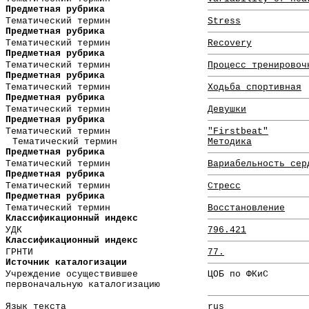
Предметная рубрика
Тематический термин
Stress
Предметная рубрика
Тематический термин
Recovery
Предметная рубрика
Тематический термин
Процесс тренировоч
Предметная рубрика
Тематический термин
Ходьба спортивная
Предметная рубрика
Тематический термин
Девушки
Предметная рубрика
Тематический термин
"Firstbeat"
Тематический термин
Методика
Предметная рубрика
Тематический термин
Вариабельность сер
Предметная рубрика
Тематический термин
Стресс
Предметная рубрика
Тематический термин
Восстановление
Классификационный индекс
УДК
796.421
Классификационный индекс
ГРНТИ
77.
Источник каталогизации
Учреждение осуществившее
ЦОБ по ФКиС
первоначальную каталогизацию
Язык текста
rus