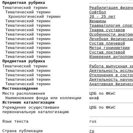
Предметная рубрика
Тематический термин
Реабилитация физич
Тематический термин
Софтбол
Хронологический термин
20 - 25 лет
Тематический термин
Женщины
Тематический термин
Травматология спор
Тематический термин
Травма суставов
Тематический термин
Особенности анатом
Тематический термин
Лечебная физическа
Тематический термин
Сустав плечевой
Тематический термин
Метод гониометрии
Тематический термин
Сустав локтевой
Тематический термин
Измерения антропом
Предметная рубрика
Тематический термин
Работа выпускная к
Тематический термин
Деятельность иссле
Тематический термин
Отклонения в состо
Тематический термин
Деятельность научн
Тематический термин
Адаптивная физичес
Местонахождение
Место расположения
ЦОБ по ФКиС
Наименование фонда или коллекции
шкаф
Источник каталогизации
Учреждение осуществившее
ЦОБ по ФКиС
первоначальную каталогизацию
Язык текста
rus
Страна публикации
ru