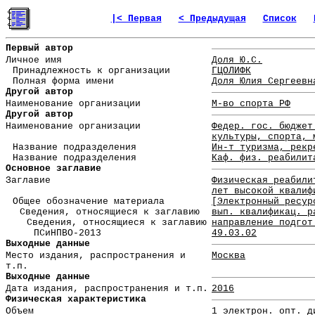
|< Первая
< Предыдущая
Список
Первый автор
Личное имя
Доля Ю.С.
Принадлежность к организации
ГЦОЛИФК
Полная форма имени
Доля Юлия Сергеевн
Другой автор
Наименование организации
М-во спорта РФ
Другой автор
Наименование организации
Федер. гос. бюджет
культуры, спорта, 
Название подразделения
Ин-т туризма, рекр
Название подразделения
Каф. физ. реабилит
Основное заглавие
Заглавие
Физическая реабили
лет высокой квалиф
Общее обозначение материала
[Электронный ресур
Сведения, относящиеся к заглавию
вып. квалификац. р
Сведения, относящиеся к заглавию
направление подгот
ПСиНПВО-2013
49.03.02
Выходные данные
Место издания, распространения и
Москва
т.п.
Выходные данные
Дата издания, распространения и т.п.
2016
Физическая характеристика
Объем
1 электрон. опт. д