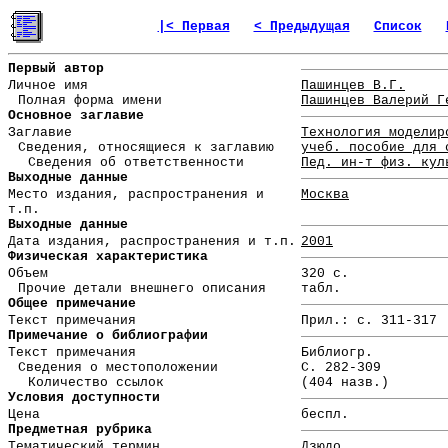
|< Первая
< Предыдущая
Список
Первый автор
Личное имя
Пашинцев В.Г.
Полная форма имени
Пашинцев Валерий Г
Основное заглавие
Заглавие
Технология моделир
Сведения, относящиеся к заглавию
учеб. пособие для 
Сведения об ответственности
Пед. ин-т физ. кул
Выходные данные
Место издания, распространения и
Москва
т.п.
Выходные данные
Дата издания, распространения и т.п.
2001
Физическая характеристика
Объем
320 с.
Прочие детали внешнего описания
табл.
Общее примечание
Текст примечания
Прил.: с. 311-317
Примечание о библиографии
Текст примечания
Библиогр.
Сведения о местоположении
С. 282-309
Количество ссылок
(404 назв.)
Условия доступности
Цена
беспл.
Предметная рубрика
Тематический термин
Дзюдо