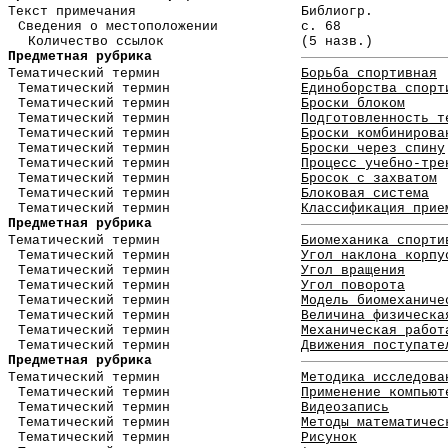
Текст примечания
Библиогр.
Сведения о местоположении
с. 68
Количество ссылок
(5 назв.)
Предметная рубрика
Тематический термин
Борьба спортивная
Тематический термин
Единоборства спорт
Тематический термин
Броски блоком
Тематический термин
Подготовленность т
Тематический термин
Броски комбинирова
Тематический термин
Броски через спину
Тематический термин
Процесс учебно-тре
Тематический термин
Бросок с захватом
Тематический термин
Блоковая система
Тематический термин
Классификация прие
Предметная рубрика
Тематический термин
Биомеханика спорти
Тематический термин
Угол наклона корпу
Тематический термин
Угол вращения
Тематический термин
Угол поворота
Тематический термин
Модель биомеханиче
Тематический термин
Величина физическа
Тематический термин
Механическая работ
Тематический термин
Движения поступате
Предметная рубрика
Тематический термин
Методика исследова
Тематический термин
Применение компьют
Тематический термин
Видеозапись
Тематический термин
Методы математичес
Тематический термин
Рисунок