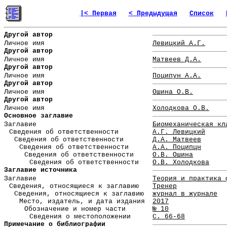
|< Первая
< Предыдущая
Список
Другой автор
Личное имя
Левицкий А.Г.
Другой автор
Личное имя
Матвеев Д.А.
Другой автор
Личное имя
Поципун А.А.
Другой автор
Личное имя
Ошина О.В.
Другой автор
Личное имя
Холодкова О.В.
Основное заглавие
Заглавие
Биомеханическая кл
Сведения об ответственности
А.Г. Левицкий
Сведения об ответственности
Д.А. Матвеев
Сведения об ответственности
А.А. Поципцн
Сведения об ответственности
О.В. Ошина
Сведения об ответственности
О.В. Холодкова
Заглавие источника
Заглавие
Теория и практика 
Сведения, относящиеся к заглавию
Тренер
Сведения, относящиеся к заглавию
журнал в журнале
Место, издатель, и дата издания
2017
Обозначение и номер части
№ 10
Сведения о местоположении
С. 66-68
Примечание о библиографии