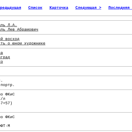
редыдущая
Список
Карточка
Следующая >
Последняя 
иль Л.А.
иль Лев Абрамович
ий восход
сть о юном художнике
ва
нград
из
с.
 портр.
по ФКиС
х/л
47+57)
по ФКиС
ОФТ-М