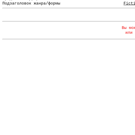
Подзаголовок жанра/формы
Fict
Вы мо
или 