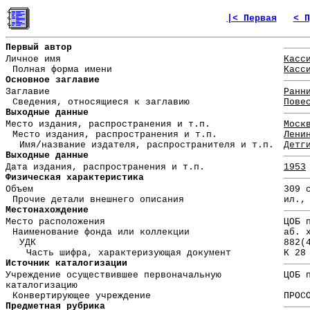
|< Первая
< П
Первый автор
Личное имя
Касс
Полная форма имени
Касс
Основное заглавие
Заглавие
Ранн
Сведения, относящиеся к заглавию
Пове
Выходные данные
Место издания, распространения и т.п.
Моск
Место издания, распространения и т.п.
Лени
Имя/название издателя, распространителя и т.п.
Детг
Выходные данные
Дата издания, распространения и т.п.
1953
Физическая характеристика
Объем
309 
Прочие детали внешнего описания
ил.,
Местонахождение
Место расположения
ЦОБ 
Наименование фонда или коллекции
аб. 
УДК
882(
Часть шифра, характеризующая документ
К 28
Источник каталогизации
Учреждение осуществившее первоначальную
ЦОБ 
каталогизацию
Конвертирующее учреждение
ПРОС
Предметная рубрика