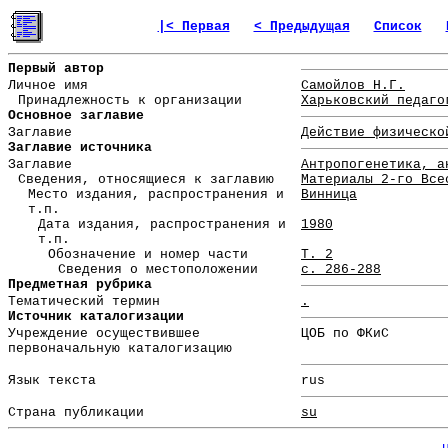
|< Первая
< Предыдущая
Список
Первый автор
Личное имя
Самойлов Н.Г.
Принадлежность к организации
Харьковский педаго
Основное заглавие
Заглавие
Действие физическо
Заглавие источника
Заглавие
Антропогенетика, а
Сведения, относящиеся к заглавию
Материалы 2-го Все
Место издания, распространения и
Винница
т.п.
Дата издания, распространения и
1980
т.п.
Обозначение и номер части
Т. 2
Сведения о местоположении
с. 286-288
Предметная рубрика
Тематический термин
.
Источник каталогизации
Учреждение осуществившее
ЦОБ по ФКиС
первоначальную каталогизацию
Язык текста
rus
Страна публикации
su